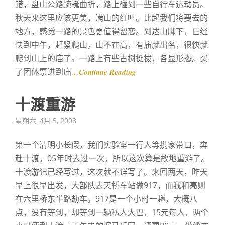
错，盘山公路蜿蜒曲折，路上碰到一些自行车运动员。
秋天来这里应该更美，满山的红叶。比起我们将要去的
地方，感觉一路的景色更值得留恋。到达山脚下，已经
快到中午，赶紧爬山。山不在高，有庙就出名，很快就
爬到山上的庙了。一路上有些古树挺拔，各显形态。买
了团体票进到庙
…Continue Reading
十渡重游
Posted
星期六, 4月 5, 2008
on
第一个清明小长假，我们实验室一行人等携家带口，奔
赴十渡，05年时去过一次，所以这次算是故地重游了。
十渡游记已经写过，这次就不详写了。来回两天，昨天
早上很早出发，大部队去天桥车站做917，而我和亮则
在六里桥东半路劫车。917是一个小时一趟，大概八
点，没有等到，却等到一辆私人大巴，15元每人，两个