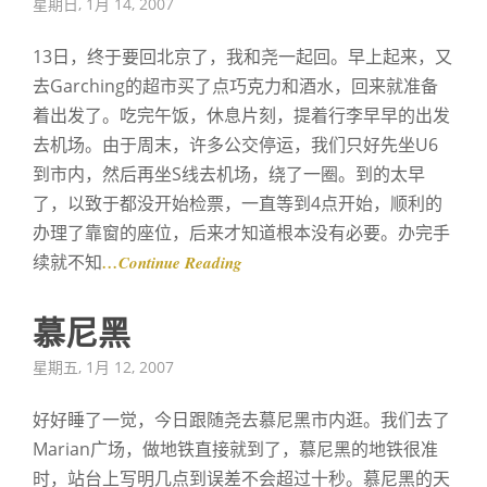
Posted
星期日, 1月 14, 2007
on
13日，终于要回北京了，我和尧一起回。早上起来，又
去Garching的超市买了点巧克力和酒水，回来就准备
着出发了。吃完午饭，休息片刻，提着行李早早的出发
去机场。由于周末，许多公交停运，我们只好先坐U6
到市内，然后再坐S线去机场，绕了一圈。到的太早
了，以致于都没开始检票，一直等到4点开始，顺利的
办理了靠窗的座位，后来才知道根本没有必要。办完手
续就不知
…Continue Reading
慕尼黑
Posted
星期五, 1月 12, 2007
on
好好睡了一觉，今日跟随尧去慕尼黑市内逛。我们去了
Marian广场，做地铁直接就到了，慕尼黑的地铁很准
时，站台上写明几点到误差不会超过十秒。慕尼黑的天