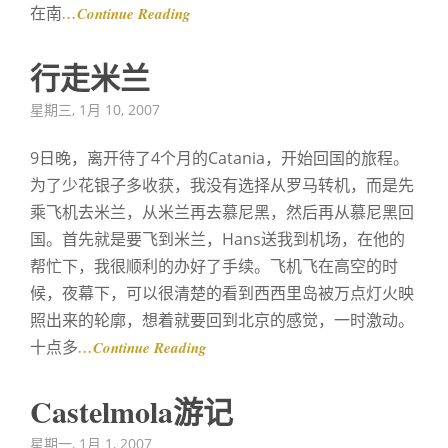
在南
…Continue Reading
行走米兰
Posted
星期三, 1月 10, 2007
on
9日晚，离开待了4个月的Catania，开始回国的旅程。
为了少花银子多收获，我没有选择从罗马转机，而是先
乘飞机去米兰，从米兰再去慕尼黑，然后再从慕尼黑回
国。首先就是要飞到米兰，Hans送我到机场，在他的
帮忙下，我很顺利的办好了手续。飞机飞在高空的时
候，夜幕下，可以很清楚的看到西西里岛被万点灯火映
照出来的轮廓，想着就要回到北京的感觉，一时激动。
十点多
…Continue Reading
Castelmola游记
Posted
星期一, 1月 1, 2007