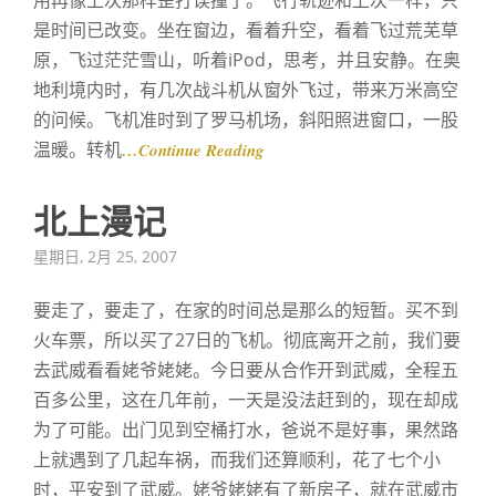
用再像上次那样歪打误撞了。飞行轨迹和上次一样，只
是时间已改变。坐在窗边，看着升空，看着飞过荒芜草
原，飞过茫茫雪山，听着iPod，思考，并且安静。在奥
地利境内时，有几次战斗机从窗外飞过，带来万米高空
的问候。飞机准时到了罗马机场，斜阳照进窗口，一股
温暖。转机
…Continue Reading
北上漫记
Posted
星期日, 2月 25, 2007
on
要走了，要走了，在家的时间总是那么的短暂。买不到
火车票，所以买了27日的飞机。彻底离开之前，我们要
去武威看看姥爷姥姥。今日要从合作开到武威，全程五
百多公里，这在几年前，一天是没法赶到的，现在却成
为了可能。出门见到空桶打水，爸说不是好事，果然路
上就遇到了几起车祸，而我们还算顺利，花了七个小
时，平安到了武威。姥爷姥姥有了新房子，就在武威市