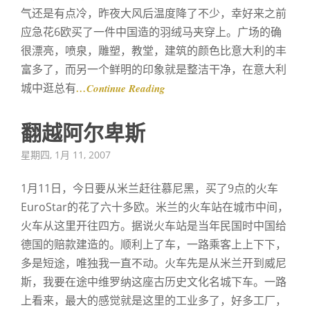
气还是有点冷，昨夜大风后温度降了不少，幸好来之前
应急花6欧买了一件中国造的羽绒马夹穿上。广场的确
很漂亮，喷泉，雕塑，教堂，建筑的颜色比意大利的丰
富多了，而另一个鲜明的印象就是整洁干净，在意大利
城中逛总有
…Continue Reading
翻越阿尔卑斯
Posted
星期四, 1月 11, 2007
on
1月11日，今日要从米兰赶往慕尼黑，买了9点的火车
EuroStar的花了六十多欧。米兰的火车站在城市中间，
火车从这里开往四方。据说火车站是当年民国时中国给
德国的赔款建造的。顺利上了车，一路乘客上上下下，
多是短途，唯独我一直不动。火车先是从米兰开到威尼
斯，我要在途中维罗纳这座古历史文化名城下车。一路
上看来，最大的感觉就是这里的工业多了，好多工厂，