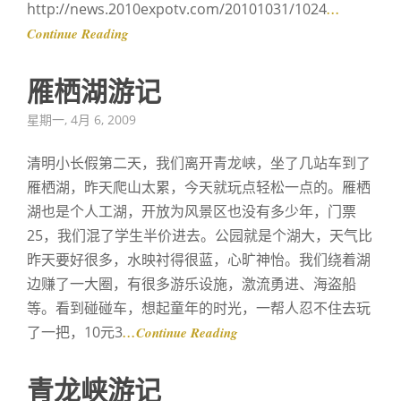
http://news.2010expotv.com/20101031/1024
…
Continue Reading
雁栖湖游记
Posted
星期一, 4月 6, 2009
on
清明小长假第二天，我们离开青龙峡，坐了几站车到了
雁栖湖，昨天爬山太累，今天就玩点轻松一点的。雁栖
湖也是个人工湖，开放为风景区也没有多少年，门票
25，我们混了学生半价进去。公园就是个湖大，天气比
昨天要好很多，水映衬得很蓝，心旷神怡。我们绕着湖
边赚了一大圈，有很多游乐设施，激流勇进、海盗船
等。看到碰碰车，想起童年的时光，一帮人忍不住去玩
了一把，10元3
…Continue Reading
青龙峡游记