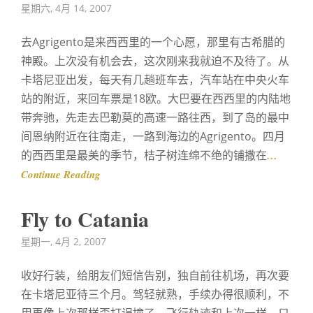
Posted
星期六, 4月 14, 2007
on
去Agrigento是来西西里的一个心愿，那里有古希腊的
神殿。上次没有机会去，这次刚来我就迫不及待了。从
卡塔尼亚出发，每天有几趟班车去，汽车站在中央火车
站的附近，来回车票是18欧。大巴要在西西里的内陆地
带奔驰，先走去巴勒莫的高速一路往西，到了岛的最中
间恩纳附近在往南走，一路到海边的Agrigento。四月
的西西里是最美的季节，桔子树连绵不绝的铺撒在
…
Continue Reading
Fly to Catania
Posted
星期一, 4月 2, 2007
on
收好行装，给朋友们短信告别，独自前往机场，再次要
在卡塔尼亚待三个月。驾轻就熟，手续办得很顺利，不