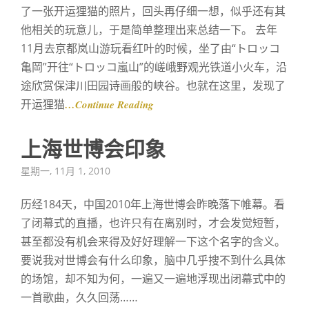
了一张开运狸猫的照片，回头再仔细一想，似乎还有其
他相关的玩意儿，于是简单整理出来总结一下。 去年
11月去京都岚山游玩看红叶的时候，坐了由“トロッコ
亀岡”开往“トロッコ嵐山”的嵯峨野观光铁道小火车，沿
途欣赏保津川田园诗画般的峡谷。也就在这里，发现了
开运狸猫
…Continue Reading
上海世博会印象
Posted
星期一, 11月 1, 2010
on
历经184天，中国2010年上海世博会昨晚落下帷幕。看
了闭幕式的直播，也许只有在离别时，才会发觉短暂，
甚至都没有机会来得及好好理解一下这个名字的含义。
要说我对世博会有什么印象，脑中几乎搜不到什么具体
的场馆，却不知为何，一遍又一遍地浮现出闭幕式中的
一首歌曲，久久回荡……