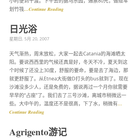
小时便到十渡。下午去的据马乐园，通票80元，做缆车
划竹筏
…Continue Reading
日光浴
Posted
星期日, 5月 20, 2007
on
天气渐热，周末放松，大家一起去Catania的海滩晒太
阳。要说西西里的气候还真是好，冬天不冷，夏天到这
个时候了还没上30度，舒服的要命，要是去了海边，那
就更舒服了。从Etnea大街做D打头的bus就到了。现在
沙滩没多少人，还是免费的，据说再过一个月你就需要
早早的“占座”了。我们去了三号沙滩，离城市稍微远一
些。大中午的，温度还不是很高，下了水，稍微有
…
Continue Reading
Agrigento游记