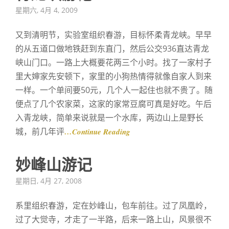
Posted
星期六, 4月 4, 2009
on
又到清明节，实验室组织春游，目标怀柔青龙峡。早早
的从五道口做地铁赶到东直门，然后公交936直达青龙
峡山门口。一路上大概要花两三个小时。找了一家村子
里大婶家先安顿下，家里的小狗热情得就像自家人到来
一样。一个单间要50元，几个人一起住也就不贵了。随
便点了几个农家菜，这家的家常豆腐可真是好吃。午后
入青龙峡，简单来说就是一个水库，两边山上是野长
城，前几年评
…Continue Reading
妙峰山游记
Posted
星期日, 4月 27, 2008
on
系里组织春游，定在妙峰山，包车前往。过了凤凰岭，
过了大觉寺，才走了一半路，后来一路上山，风景很不