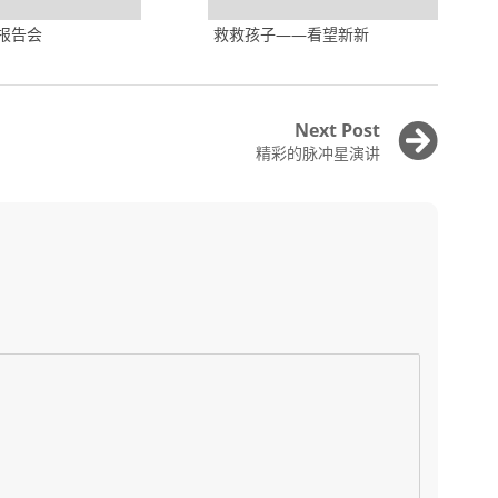
报告会
救救孩子——看望新新
Next Post
Next
精彩的脉冲星演讲
post: