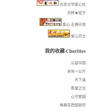
北京大学爱心社
天秤★双子
爱心·王搏计划
爱心巴士
我的收藏·Charities
公益中国
多背一公斤
天下溪
希望之光
心守家园
格桑花西部助学