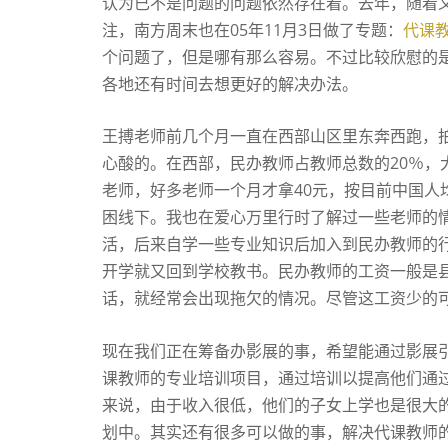
认为已不是问题的问题依然存在着。去年，随着
注，南方周末也在05年11月3日做了专题：
代课
个问题了，但是哪有那么容易。不过比较欣慰的
各地还有时间去想更好的解决办法。
王搏老师前几个月一直在西部山区里东奔西跑，
心酸的。在西部，民办教师占教师总数的20％，
老师，好多老师一个月才拿40元，按目前中国人
困线下。我也在爱心万里行时了解过一些老师的
活，后来自学一些专业知识后加入到民办教师的
开学就又回到学校教书。民办教师的工资一般是
话，就经常会出现拖欠的情况。尽管这工资少的
现在我们正在筹备办影展的事，希望能通过影展
课教师的专业培训项目，通过培训以提高他们通
来说，由于收入很低，他们的子女上学也是很大
划中。其实还有很多可以做的事，解决代课教师