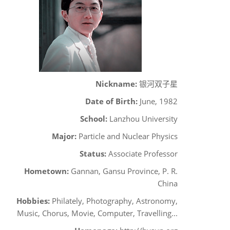
Nickname:
银河双子星
Date of Birth:
June, 1982
School:
Lanzhou University
Major:
Particle and Nuclear Physics
Status:
Associate Professor
Hometown:
Gannan, Gansu Province, P. R.
China
Hobbies:
Philately, Photography, Astronomy,
Music, Chorus, Movie, Computer, Travelling...