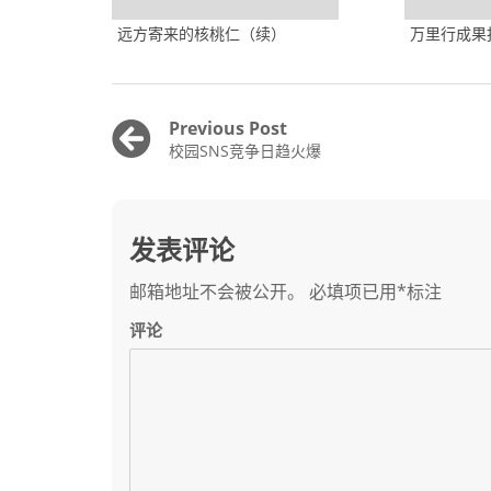
远方寄来的核桃仁（续）
万里行成果
文
Previous Post
Previous
校园SNS竞争日趋火爆
章
post:
导
航
发表评论
邮箱地址不会被公开。
必填项已用
*
标注
评论