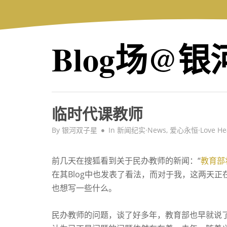
Skip
to
content
Blog场@
临时代课教师
By
银河双子星
In
新闻纪实·News
,
爱心永恒·Love He
前几天在搜狐看到关于民办教师的新闻：“
教育部
在其Blog中也发表了看法，而对于我，这两天
也想写一些什么。
民办教师的问题，谈了好多年，教育部也早就说