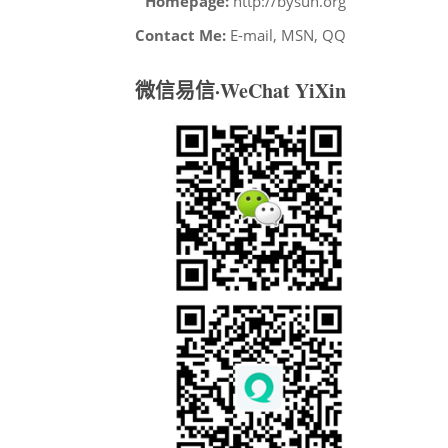
Homepage:
http://bysun.org
Contact Me:
E-mail, MSN, QQ
微信易信·WeChat YiXin