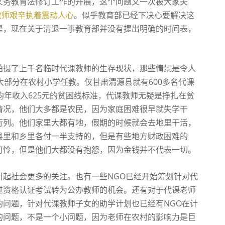
义务教育法修订工作的开展，这个问题又一次被大家关
教师艰辛执着震动人心
。似乎教育部已经下决心要解决这
是，现在关于清退一事教育部并没有提出明确的时间表，
拍摄了上千名临时代课教师的生存现状，那些情景是令人
大部分在农村小学任教。仅甘肃渭源县就有600多名代课
均年收入625元的贫困线标准，代课教师无疑是挣扎在贫
情况，他们大多都是农民，因为家庭困难很早就失学干
行列。他们家里大都有地，假期的时候就会去地里干活，
县里和乡里各付一半支持的，但是有些地方财政困难的
可怜，但是他们大都没有抱怨，因为金钱并不代表一切。
引起社会更多的关注。也有一些NGO已经开始筹划针对代
过资格认证考试转为公办教师的机会。还有对于代课老师
的问题，针对代课教师子女的助学计划也已经有NGO在计
的问题，不是一个小问题，因为老师在农村的影响力是巨