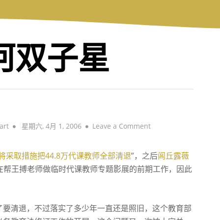
银河双子星
Posted
on
art
星期六, 4月 1, 2006
Leave a Comment
on
临
时
将采取措施把44.8万代课教师全部清退
”，之后
闾丘露薇
代
正在帮王搏老师做临时代课教师专题影展的前期工作，因此
课
教
师
了要清退，不过落实了多少年一直还是照旧，这个教育部