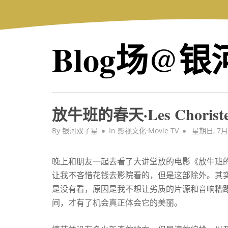
Skip
to
content
Blog场@
放牛班的春天·Les Choriste
Posted
By
银河双子星
In
影视文化·Movie TV
星期日, 7月 
on
晚上和朋友一起去看了大讲堂放的电影《放牛班
让我不吝惜花钱去影院看的，但是这部除外。其实很
是没有看，原因是我不想让劣质的片源和音响糟
间，才有了机会真正体会它的美丽。