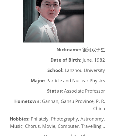
Nickname:
银河双子星
Date of Birth:
June, 1982
School:
Lanzhou University
Major:
Particle and Nuclear Physics
Status:
Associate Professor
Hometown:
Gannan, Gansu Province, P. R.
China
Hobbies:
Philately, Photography, Astronomy,
Music, Chorus, Movie, Computer, Travelling...