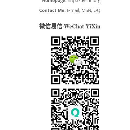
Homepage:
http://bysun.org
Contact Me:
E-mail, MSN, QQ
微信易信·WeChat YiXin