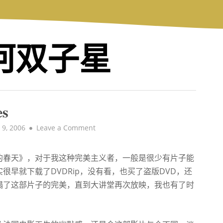
银河双子星
s
on
9, 2006
Leave a Comment
放
牛
的春天》，对于我这种完美主义者，一般是很少有片子能
班
早就下载了DVDRip，没有看，也买了盗版DVD，还
的
春
蹋了这部片子的完美，直到大讲堂再次放映，我也有了时
天
·Les
Choristes