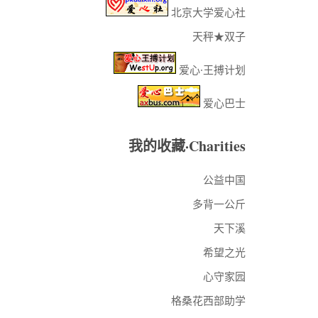
北京大学爱心社
天秤★双子
爱心·王搏计划
爱心巴士
我的收藏·Charities
公益中国
多背一公斤
天下溪
希望之光
心守家园
格桑花西部助学