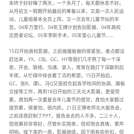
末终于好好睡了两天，一个多月了，每天都休息不好。
代
课
从月初五一假期开始最后的筹备以来，又是一次人民运
教
动，儿童组基本全员上阵，又一次去年儿童节似的辛
师
苦。04年万里行、04年王搏计划告别影展、04年高校
影
志愿者论坛、05年李新手术、05年爱心儿童节……
展
15日开始高校影展，之前做展板做的很紧张，差点都没
赶出来，YX、CBJ、GC、HY等我们几乎熬了每一个深
夜，开会、联络、沟通、录入，常常在路灯下深聊到后
半夜，从忙碌中体会着丁点的希望。15日开始后，
GC、张B、谭L、冯Q又是担负起各学校间的协调、展板
交接等工作，再到18日开始的三天北大影展，更是劳
累。真怕再一次重复去年儿童节的感觉，真怕大家都过
度劳累，很害怕，很内疚。21日王博老师北大报告会，
之前连夜赶制了PPT，报告会去的人不多，二三十人，
但效果却非常好，尽管朴实简单，但却饱含真情，掌声
彻响。接下来的一周，影展继续，因下雨有些折扣，但