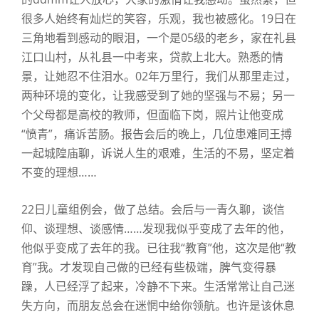
很多人始终有灿烂的笑容，乐观，我也被感化。19日在
三角地看到感动的眼泪，一个是05级的老乡，家在礼县
江口山村，从礼县一中考来，贷款上北大。熟悉的情
景，让她忍不住泪水。02年万里行，我们从那里走过，
两种环境的变化，让我感受到了她的坚强与不易；另一
个父母都是高校的教师，但面临下岗，照片让他变成
“愤青”，痛诉苦肠。报告会后的晚上，几位患难同王搏
一起城隍庙聊，诉说人生的艰难，生活的不易，坚定着
不变的理想……
22日儿童组例会，做了总结。会后与一青久聊，谈信
仰、谈理想、谈感情……发现我似乎变成了去年的他，
他似乎变成了去年的我。已往我“教育”他，这次是他“教
育”我。才发现自己做的已经有些极端，脾气变得暴
躁，人已经浮了起来，冷静不下来。生活常常让自己迷
失方向，而朋友总会在迷惘中给你领航。也许是该休息