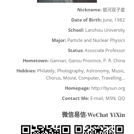
Nickname:
银河双子星
Date of Birth:
June, 1982
School:
Lanzhou University
Major:
Particle and Nuclear Physics
Status:
Associate Professor
Hometown:
Gannan, Gansu Province, P. R. China
Hobbies:
Philately, Photography, Astronomy, Music,
Chorus, Movie, Computer, Travelling...
Homepage:
http://bysun.org
Contact Me:
E-mail, MSN, QQ
微信易信·WeChat YiXin