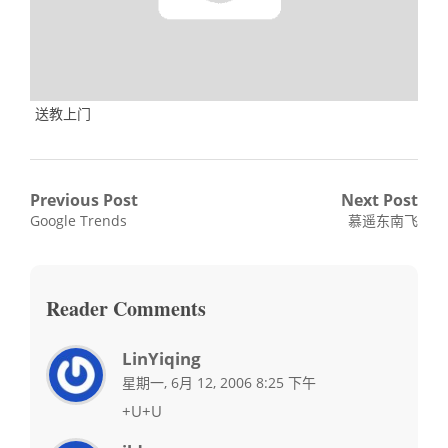
送教上门
文
Previous Post
Next Post
Previous
Next
Google Trends
慕遥东南飞
章
post:
post:
导
航
Reader Comments
LinYiqing
星期一, 6月 12, 2006 8:25 下午
+U+U