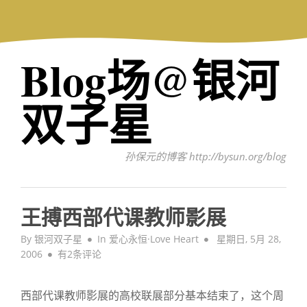
Skip
to
content
Blog场@银河
双子星
孙保元的博客 http://bysun.org/blog
王搏西部代课教师影展
Posted
By
银河双子星
In
爱心永恒·Love Heart
星期日, 5月 28,
王
on
2006
有2条评论
搏
西
西部代课教师影展的高校联展部分基本结束了，这个周
部