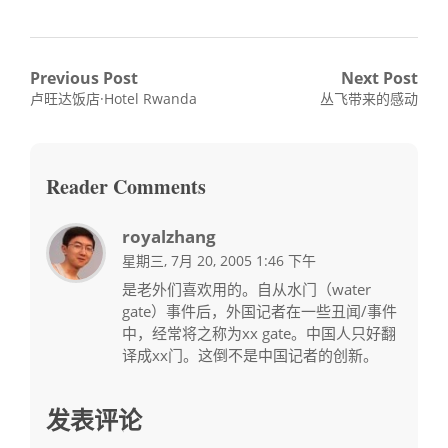
文
Previous Post
Next Post
Previous
Next
卢旺达饭店·Hotel Rwanda
丛飞带来的感动
章
post:
post:
导
航
Reader Comments
royalzhang
星期三, 7月 20, 2005 1:46 下午
是老外们喜欢用的。自从水门（water
gate）事件后，外国记者在一些丑闻/事件
中，经常将之称为xx gate。中国人只好翻
译成xx门。这倒不是中国记者的创新。
发表评论