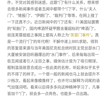
件，不觉对其感到迷惑，这跟“门”有什么关系，想来想
一
种
去很多新闻事件或者丑闻中都带个“门”字，什么“夫人
流
门”、“情报门”、“伊朗门”、“裁判门”等等，在网上搜了
行
一下还真不少。近日新闻中的“门”还有：F1美国站罢赛
的“轮胎门”，国内啤酒怀疑甲醛含量超标的“啤酒门”，
就连芙蓉姐姐之事网上都有人称之为
“芙蓉门事件”
。真
是一个流行“门”的年代啊！不解中遂上BBS求助，得到
的答复是来源与当年美国尼克松总统时民主党总部水门
大厦被安装窃听器爆出的“水门事件”，后来每每出现一
些丑闻或者引人注目之事，媒体估计是为了吸引眼球，
粗制滥造故意合成出一些此类的名称，听起来似乎玄乎
的不得了的样子。一个很一般的新闻也马上就会提升不
少档次，看起来像模像样了，也许可以解释为词尾的语
气加强词吧。看来以后得多多向这种精神学习了，凡事
皆加个“门”，就会多一点亮色，也能多一点出路。