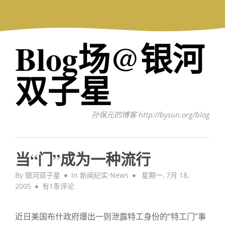
Skip
to
content
Blog场@银河
双子星
孙保元的博客 http://bysun.org/blog
当“门”成为一种流行
Posted
By
银河双子星
In
新闻纪实·News
星期一, 7月 18,
当
on
2005
有1条评论
“门”
成
近日美国布什政府爆出一则泄露特工身份的“特工门”事
为