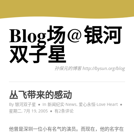
Skip
to
content
Blog场@银河
双子星
孙保元的博客 http://bysun.org/blog
丛飞带来的感动
Post
By
银河双子星
In
新闻纪实·News
,
爱心永恒·Love Heart
丛
on
星期二, 7月 19, 2005
有2条评论
飞
带
他曾是深圳一位小有名气的演员。而现在，他的名字在
来