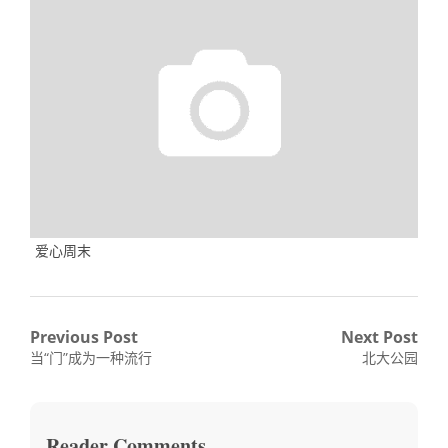
爱心周末
文
Previous Post
Next Post
Previous
Next
当“门”成为一种流行
北大公园
章
post:
post:
导
航
Reader Comments