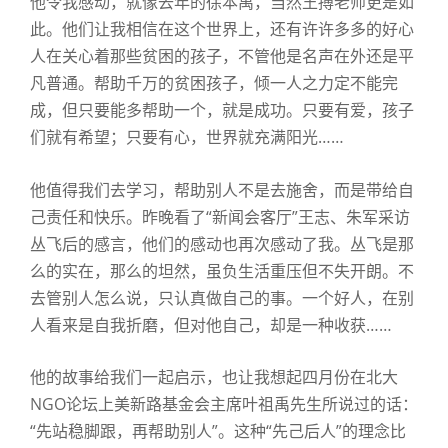
他令我感动，就像去年的徐本禹，当然王搏老师更是如
此。他们让我相信在这个世界上，还有许许多多的好心
人在关心着那些贫困的孩子，不管他是名声在外还是平
凡普通。帮助千万的贫困孩子，倾一人之力定不能完
成，但只要能多帮助一个，就是成功。只要有爱，孩子
们就有希望；只要有心，世界就充满阳光……
他值得我们去学习，帮助别人不是去施舍，而是带给自
己责任和快乐。昨晚看了“新闻会客厅”王志、朱军采访
丛飞后的感言，他们的感动也再次感动了我。丛飞是那
么的实在，那么的坦然，虽负生活重压但不失开朗。不
去管别人怎么说，只认真做自己的事。一个好人，在别
人看来是自我折磨，但对他自己，却是一种收获……
他的故事给我们一起启示，也让我想起四月份在北大
NGO论坛上美新路基金会主席叶祖禹先生所说过的话：
“先站稳脚跟，再帮助别人”。这种“先己后人”的理念比