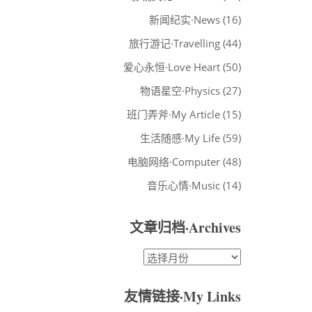
新闻纪实·News
(16)
旅行游记·Travelling
(44)
爱心永恒·Love Heart
(50)
物语星空·Physics
(27)
班门弄斧·My Article
(15)
生活随感·My Life
(59)
电脑网络·Computer
(48)
音乐心情·Music
(14)
文章归档·Archives
文
章
归
友情链接·My Links
档