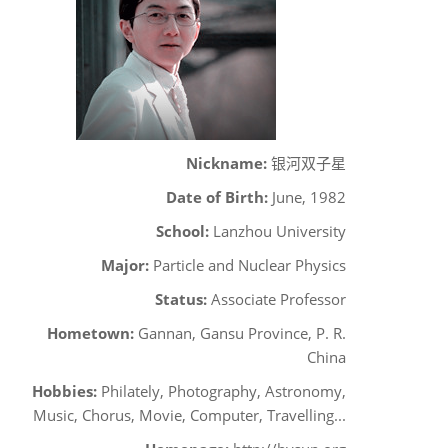
Nickname:
银河双子星
Date of Birth:
June, 1982
School:
Lanzhou University
Major:
Particle and Nuclear Physics
Status:
Associate Professor
Hometown:
Gannan, Gansu Province, P. R.
China
Hobbies:
Philately, Photography, Astronomy,
Music, Chorus, Movie, Computer, Travelling...