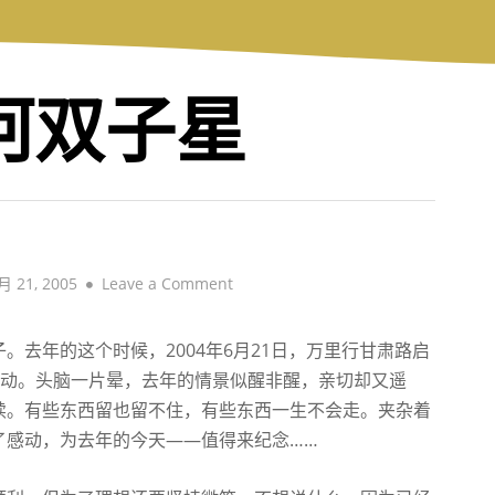
银河双子星
on
 21, 2005
Leave a Comment
纪
念
去年的这个时候，2004年6月21日，万里行甘肃路启
——
激动。头脑一片晕，去年的情景似醒非醒，亲切却又遥
为
去
续。有些东西留也留不住，有些东西一生不会走。夹杂着
年
了感动，为去年的今天——值得来纪念……
今
天