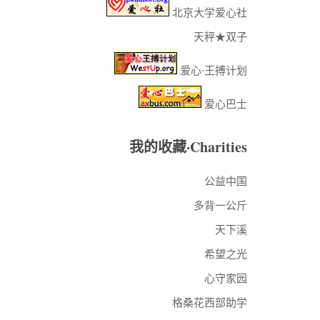
北京大学爱心社
天秤★双子
爱心·王搏计划
爱心巴士
我的收藏·Charities
公益中国
多背一公斤
天下溪
希望之光
心守家园
格桑花西部助学