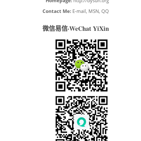
Homepage:
http://bysun.org
Contact Me:
E-mail, MSN, QQ
微信易信·WeChat YiXin