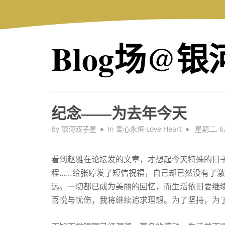
Skip
to
content
Blog场@
纪念——为去年今天
Posted
By
银河双子星
In
爱心永恒·Love Heart
星期二, 6月
on
看到赵雅在论坛发的文章，才想起今天特殊的日子。
程……给张婷发了短信祝福，自己却已然没有了
远。一切都已成为美丽的回忆，而生活依旧要继
喜悦与忧伤，我将继续追求理想。为了坚持，为