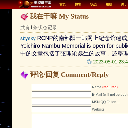
首页
博客
状态
相册
关于
我在干嘛 My Status
1
共有
条状态记录
RCNP的南部阳一郎网上纪念馆建成开放了
sbysky
Yoichiro Nambu Memorial is open for publ
中的文章包括了弦理论诞生的故事，还整
◎
2023-05-01 
评论/回复 Comment/Reply
Name
(required)
E-Mail (will not be pub
MSN QQ Fetion ...
Website