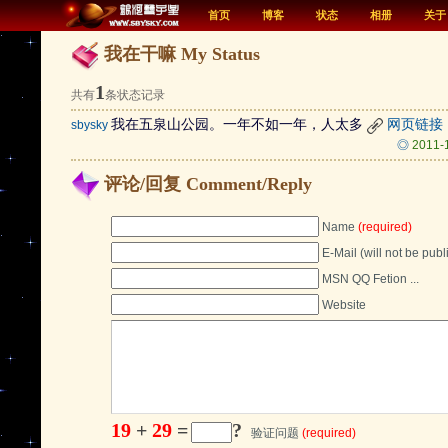
首页
博客
状态
相册
关于
我在干嘛 My Status
1
共有
条状态记录
我在五泉山公园。一年不如一年，人太多
网页链接
sbysky
◎
2011
评论/回复 Comment/Reply
Name
(required)
E-Mail (will not be pub
MSN QQ Fetion ...
Website
19
+
29
=
?
验证问题
(required)