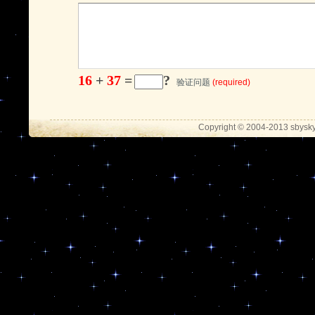
16
+
37
=
?
验证问题
(required)
Copyright © 2004-2013 sbysky.