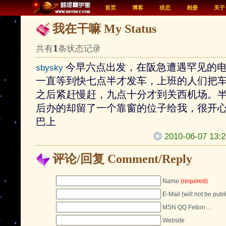
首页
博客
状态
相册
关于
我在干嘛 My Status
1
共有
条状态记录
今早六点出发，在阪急遭遇罕见的
sbysky
一直等到快七点半才发车，上班的人们把
之后紧赶慢赶，九点十分才到关西机场。
后办的却留了一个靠窗的位子给我，很开
巴上
◎
2010-06-07 
评论/回复 Comment/Reply
Name
(required)
E-Mail (will not be pub
MSN QQ Fetion ...
Website